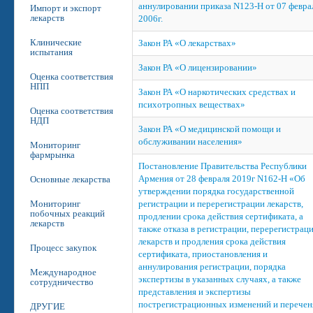
аннулировании приказа N123-Н от 07 февра
Импорт и экспорт
лекарств
2006г.
Клинические
Закон РА «О лекарствах»
испытания
Закон РА «О лицензировании»
Оценка соответствия
НПП
Закон РА «О наркотических средствах и
психотропных веществах»
Оценка соответствия
НДП
Закон РА «О медицинской помощи и
обслуживании населения»
Мониторинг
фармрынка
Постановление Правительства Республики
Армения от 28 февраля 2019г N162-Н «Об
Основные лекарства
утверждении порядка государственной
Мониторинг
регистрации и перерегистрации лекарств,
побочных реакций
продлении срока действия сертификата, а
лекарств
также отказа в регистрации, перерегистрац
лекарств и продления срока действия
Процесс закупок
сертификата, приостановления и
аннулирования регистрации, порядка
Международное
экспертизы в указанных случаях, а также
сотрудничество
представления и экспертизы
пострегистрационных изменений и перечен
ДРУГИЕ