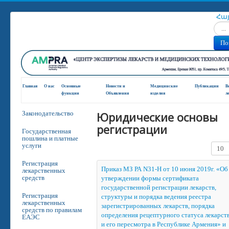
Հա
Искат
По
Главная
О нас
Основные
Новости и
Медицинские
Публикации
В
функции
Oбъявления
изделия
л
Юридические основы
Законодательство
регистрации
Государственная
пошлина и платные
услуги
Кол-в
Регистрация
Приказ МЗ РА N31-Н от 10 июня 2019г. «Об
лекарственных
средств
утверждении формы сертификата
государственной регистрации лекарств,
Регистрация
структуры и порядка ведения реестра
лекарственных
зарегистрированных лекарств, порядка
средств по правилам
определения рецептурного статуса лекарст
ЕАЭС
и его пересмотра в Республике Армения» и