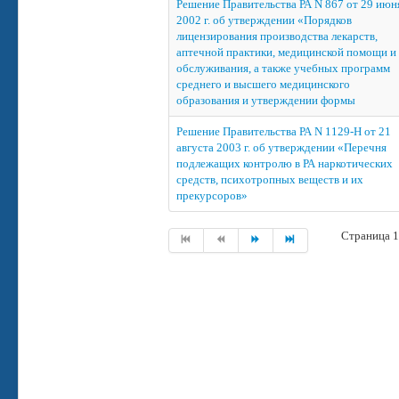
Решение Правительства РА N 867 от 29 июн
2002 г. об утверждении «Порядков
лицензирования производства лекарств,
аптечной практики, медицинской помощи и
обслуживания, а также учебных программ
среднего и высшего медицинского
образования и утверждении формы
Решение Правительства РА N 1129-Н от 21
августа 2003 г. об утверждении «Перечня
подлежащих контролю в РА наркотических
средств, психотропных веществ и их
прекурсоров»
Страница 1