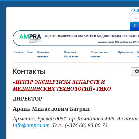
Հա
Искат
По
Главная
О нас
Основные
Новости и
Медицинские
Публикации
В
функции
Oбъявления
изделия
л
Контакты
«ЦЕНТР ЭКСПЕРТИЗЫ ЛЕКАРСТВ И
МЕДИЦИНСКИХ ТЕХНОЛОГИЙ» ГНКО
ДИРЕКТОР
Араик Микаелович Багрян
Армения, Ереван 0051,
пр. Комитаса 49/5,
Эл.почт
info
@ampra
.
am,
Тел.: (+374 60) 83-00-73