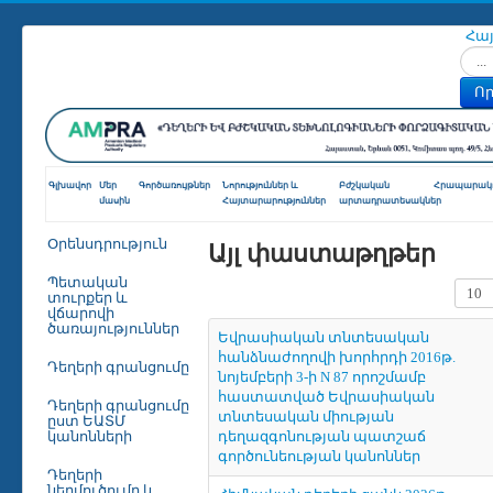
Հա
Որոն
Որ
Գլխավոր
Մեր
Գործառույթներ
Նորություններ և
Բժշկական
Հրապարակո
մասին
Հայտարարություններ
արտադրատեսակներ
Այլ փաստաթղթեր
Օրենսդրություն
Պետական
Տողե
տուրքեր և
վճարովի
ծառայություններ
Եվրասիական տնտեսական
հանձնաժողովի խորհրդի 2016թ.
Դեղերի գրանցումը
նոյեմբերի 3-ի N 87 որոշմամբ
հաստատված Եվրասիական
Դեղերի գրանցումը
տնտեսական միության
ըստ ԵԱՏՄ
կանոնների
դեղազգոնության պատշաճ
գործունեության կանոններ
Դեղերի
ներմուծումը և