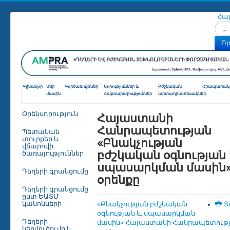
Հա
Որոն
Որ
Գլխավոր
Մեր
Գործառույթներ
Նորություններ և
Բժշկական
Հրապարակո
մասին
Հայտարարություններ
արտադրատեսակներ
Հայաստանի
Օրենսդրություն
Հանրապետության
Պետական
«Բնակչության
տուրքեր և
վճարովի
բժշկական օգնության
ծառայություններ
սպասարկման մասին
Դեղերի գրանցումը
օրենքը
Դեղերի գրանցումը
ըստ ԵԱՏՄ
կանոնների
«Բնակչության բժշկական
Տ
օգնության և սպասարկման
Դեղերի
մասին» Հայաստանի Հանրապետութ
ներմուծումը և