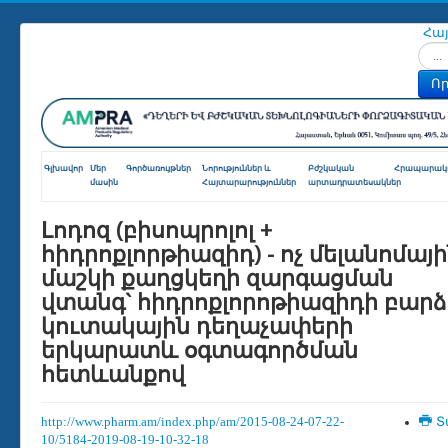
Հա
Որոն
Որ
Գլխավոր
Մեր
Գործառույթներ
Նորություններ և
Բժշկական
Հրապարակո
մասին
Հայտարարություններ
արտադրատեսակներ
Լոդոզ (բիսոպրոլոլ +
հիդրոքլորթիազիդ) - ոչ մելանոմայ
մաշկի քաղցկեղի զարգացման
վտանգ` հիդրոքլորոթիազիդի բարձ
կուտակային դեղաչափերի
երկարատև օգտագործման
հետևանքով
http://www.pharm.am/index.php/am/2015-08-24-07-22-
Տ
10/5184-2019-08-19-10-32-18