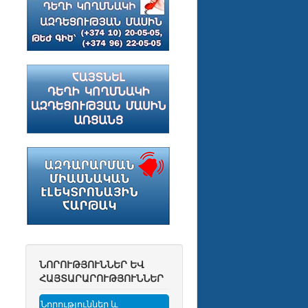
ՆՈՐՈՒԹՅՈՒՆՆԵՐ ԵՎ
ՀԱՅՏԱՐԱՐՈՒԹՅՈՒՆՆԵՐ
Նորություններ և